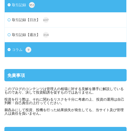
取引記録
951
取引記録【日次】
637
取引記録【週次】
314
コラム
9
免責事項
このブログのコンテンツは管理人の相場に対する見解を勝手に解説している
ものであり、決して投資勧誘を促すものではありません。
投資を行う際は、それに関わるリスクを十分に考慮の上、 投資の運用は自己
判断・自己責任の上行ってください。
鵜呑みにして投資、投機を行った結果損失が発生しても、当サイト及び管理
人は責任を負いません。