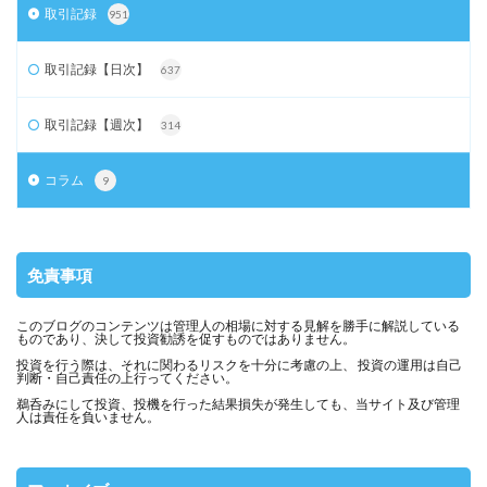
取引記録
951
取引記録【日次】
637
取引記録【週次】
314
コラム
9
免責事項
このブログのコンテンツは管理人の相場に対する見解を勝手に解説している
ものであり、決して投資勧誘を促すものではありません。
投資を行う際は、それに関わるリスクを十分に考慮の上、 投資の運用は自己
判断・自己責任の上行ってください。
鵜呑みにして投資、投機を行った結果損失が発生しても、当サイト及び管理
人は責任を負いません。