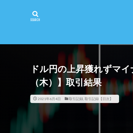
ドル円の上昇獲れずマイナ
（木）】取引結果
2021年6月4日
取引記録
,
取引記録【日次】