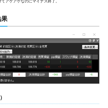
けてアゲアゲなのにマイナス終了。
結果
点）