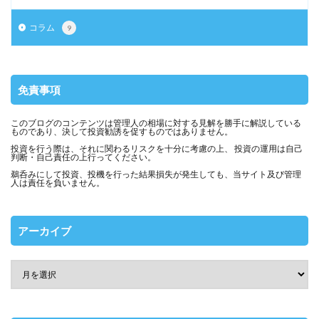
コラム
9
免責事項
このブログのコンテンツは管理人の相場に対する見解を勝手に解説している
ものであり、決して投資勧誘を促すものではありません。
投資を行う際は、それに関わるリスクを十分に考慮の上、 投資の運用は自己
判断・自己責任の上行ってください。
鵜呑みにして投資、投機を行った結果損失が発生しても、当サイト及び管理
人は責任を負いません。
アーカイブ