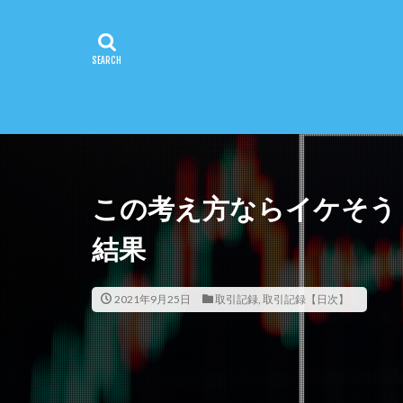
この考え方ならイケそう【
結果
2021年9月25日
取引記録
,
取引記録【日次】