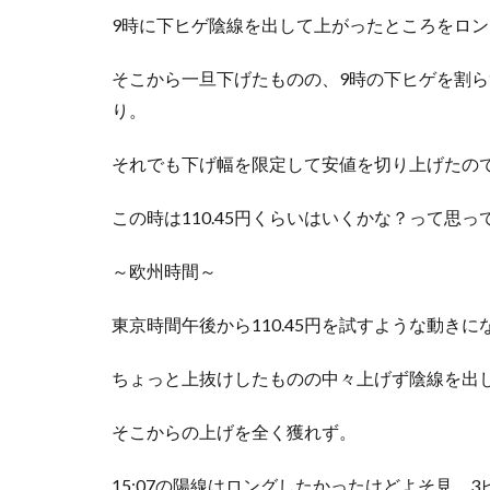
9時に下ヒゲ陰線を出して上がったところをロ
そこから一旦下げたものの、9時の下ヒゲを割
り。
それでも下げ幅を限定して安値を切り上げたの
この時は110.45円くらいはいくかな？って思
～欧州時間～
東京時間午後から110.45円を試すような動き
ちょっと上抜けしたものの中々上げず陰線を出
そこからの上げを全く獲れず。
15:07の陽線はロングしたかったけどよそ見。