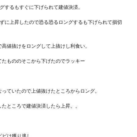
ングするもすぐに下げられて建値決済。
らずに上昇したので恐る恐るロングするも下げられて損切
で高値抜けをロングして上抜けし利食い。
ってたもののそこから下げたのでラッキー
になっていたので上値抜けたところからロング。
したところで建値決済したら上昇。。
3ピピは獲り逃し。