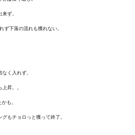
出来ず。
えきれず下落の流れも獲れない。
信なく入れず。
ら上昇。。
たかも。
ングもチョロっと獲って終了。