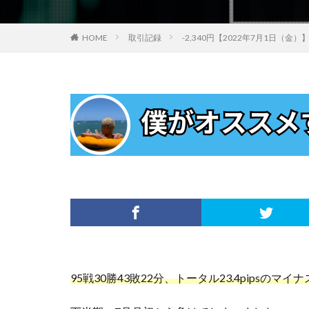
HOME
取引記録
-2,340円【2022年7月1日（金
95戦30勝43敗22分、トータル23.4pipsのマイ