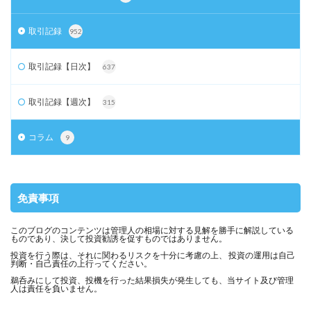
取引記録
952
取引記録【日次】
637
取引記録【週次】
315
コラム
9
免責事項
このブログのコンテンツは管理人の相場に対する見解を勝手に解説している
ものであり、決して投資勧誘を促すものではありません。
投資を行う際は、それに関わるリスクを十分に考慮の上、 投資の運用は自己
判断・自己責任の上行ってください。
鵜呑みにして投資、投機を行った結果損失が発生しても、当サイト及び管理
人は責任を負いません。