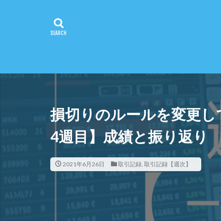
損切りのルールを変更して
4週目】成績と振り返り
2021年6月26日
取引記録
,
取引記録【週次】