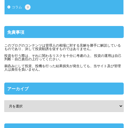
コラム
9
免責事項
このブログのコンテンツは管理人の相場に対する見解を勝手に解説している
ものであり、決して投資勧誘を促すものではありません。
投資を行う際は、それに関わるリスクを十分に考慮の上、 投資の運用は自己
判断・自己責任の上行ってください。
鵜呑みにして投資、投機を行った結果損失が発生しても、当サイト及び管理
人は責任を負いません。
アーカイブ