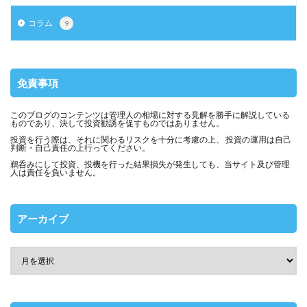
コラム
9
免責事項
このブログのコンテンツは管理人の相場に対する見解を勝手に解説している
ものであり、決して投資勧誘を促すものではありません。
投資を行う際は、それに関わるリスクを十分に考慮の上、 投資の運用は自己
判断・自己責任の上行ってください。
鵜呑みにして投資、投機を行った結果損失が発生しても、当サイト及び管理
人は責任を負いません。
アーカイブ