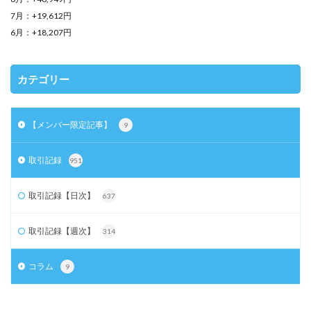
7月：+19,612円
6月：+18,207円
カテゴリー
【メンバー限定記事】
9
取引記録
951
取引記録【日次】
637
取引記録【週次】
314
コラム
9