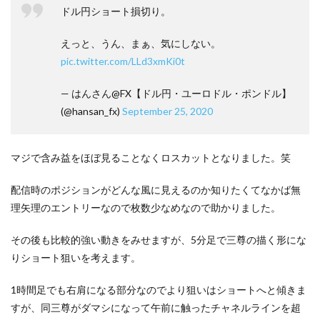
ドル円ショート損切り。
えっと、うん、まぁ、気にしない。
pic.twitter.com/LLd3xmKi0t
— はんさん@FX【ドル円・ユーロドル・ポンドル】
(@hansan_fx)
September 25, 2020
マジで含み益をほぼ見ることなくロスカットとなりました。笑
配信時のポジションがどんな風に見えるのか知りたくてなかば無
理矢理のエントリーなので枚数少なめなので助かりました。
その後も比較的強い動きをみせますが、5分足で三尊の描く形にな
りショート狙いを考えます。
1時間足でも右肩になる部分なのでより狙いはショートへと傾きま
すが、同三尊がダマシになって午前に触ったチャネルラインを超