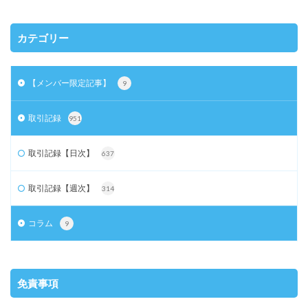
カテゴリー
【メンバー限定記事】
9
取引記録
951
取引記録【日次】
637
取引記録【週次】
314
コラム
9
免責事項