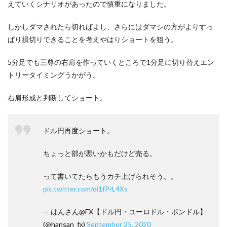
えていくシナリオがあったので慎重になりました。
しかしダマされたら切ればよし、さらにはダマシの方がよりすっ
ぱり損切りできることを考えやはりショートを狙う。
5分足でも三尊の右肩を作っていくところで1分足に切り替えエン
トリータイミングうかがう。
右肩形成と判断してショート。
ドル円再度ショート。
ちょっと部が悪いかもだけど売る。
って書いてたらもうカチ上げられそう。。
pic.twitter.com/oi1fPrL4Xs
— はんさん@FX【ドル円・ユーロドル・ポンドル】
(@hansan_fx)
September 25, 2020