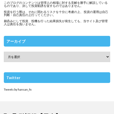
このブログのコンテンツは管理人の相場に対する見解を勝手に解説している
ものであり、決して投資勧誘を促すものではありません。
投資を行う際は、それに関わるリスクを十分に考慮の上、 投資の運用は自己
判断・自己責任の上行ってください。
鵜呑みにして投資、投機を行った結果損失が発生しても、当サイト及び管理
人は責任を負いません。
アーカイブ
Twitter
Tweets by hansan_fx