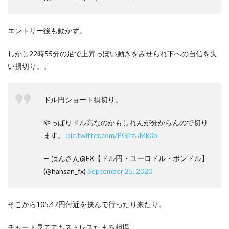
エントリー後も動かず。
しかし22時55分の足で上昇っぽい動きをみせられ下への自信を失
い損切り。。
ドル円ショート損切り。
やっぱりドル高なのかもしれんが分からんので切り
ます。
pic.twitter.com/PGjIzUMk0b
— はんさん@FX【ドル円・ユーロドル・ポンドル】
(@hansan_fx)
September 25, 2020
そこから105.47円付近を挟んで行ったり来たり。
チャート見ててもストレスたまる相場。