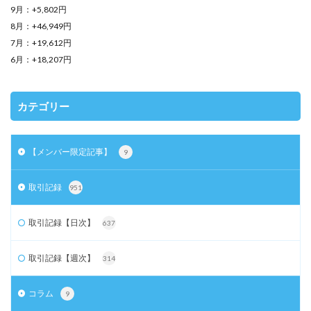
9月：+5,802円
8月：+46,949円
7月：+19,612円
6月：+18,207円
カテゴリー
【メンバー限定記事】
9
取引記録
951
取引記録【日次】
637
取引記録【週次】
314
コラム
9