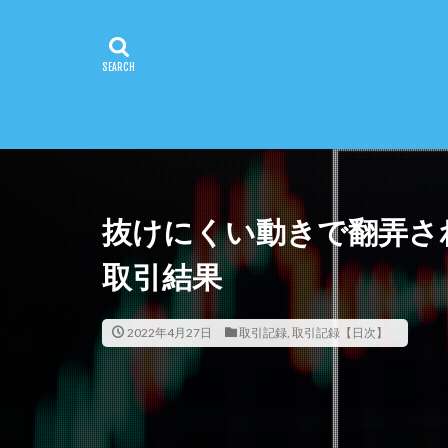
抜けにくい動きで翻弄され
取引結果
2022年4月27日
取引記録
,
取引記録【日次】