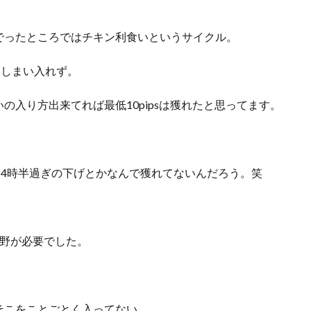
でったところではチキン利食いというサイクル。
てしまい入れず。
の入り方出来てれば最低10pipsは獲れたと思ってます。
14時半過ぎの下げとかなんで獲れてないんだろう。笑
。
視野が必要でした。
。
そこをことごとく入ってない。