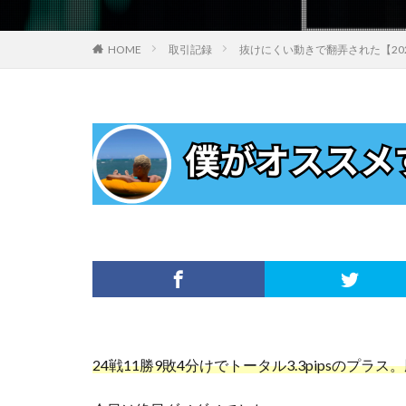
HOME
取引記録
抜けにくい動きで翻弄された【20
24戦11勝9敗4分けでトータル3.3pipsのプラス。