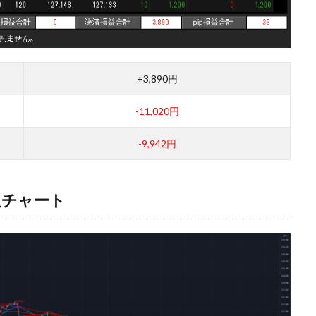
+3,890円
-11,020円
-9,942円
足チャート