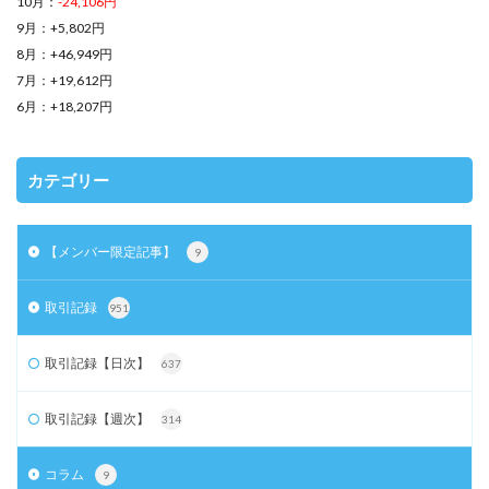
10月：
-24,106円
9月：+5,802円
8月：+46,949円
7月：+19,612円
6月：+18,207円
カテゴリー
【メンバー限定記事】
9
取引記録
951
取引記録【日次】
637
取引記録【週次】
314
コラム
9