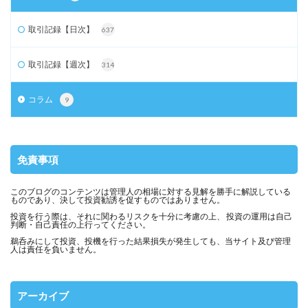
取引記録【日次】
637
取引記録【週次】
314
コラム
9
免責事項
このブログのコンテンツは管理人の相場に対する見解を勝手に解説している
ものであり、決して投資勧誘を促すものではありません。
投資を行う際は、それに関わるリスクを十分に考慮の上、 投資の運用は自己
判断・自己責任の上行ってください。
鵜呑みにして投資、投機を行った結果損失が発生しても、当サイト及び管理
人は責任を負いません。
アーカイブ