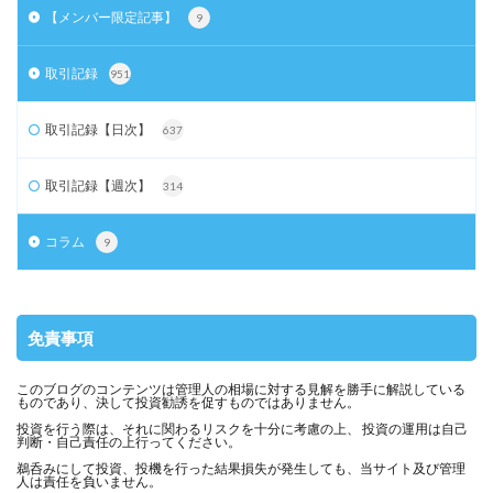
【メンバー限定記事】
9
取引記録
951
取引記録【日次】
637
取引記録【週次】
314
コラム
9
免責事項
このブログのコンテンツは管理人の相場に対する見解を勝手に解説している
ものであり、決して投資勧誘を促すものではありません。
投資を行う際は、それに関わるリスクを十分に考慮の上、 投資の運用は自己
判断・自己責任の上行ってください。
鵜呑みにして投資、投機を行った結果損失が発生しても、当サイト及び管理
人は責任を負いません。