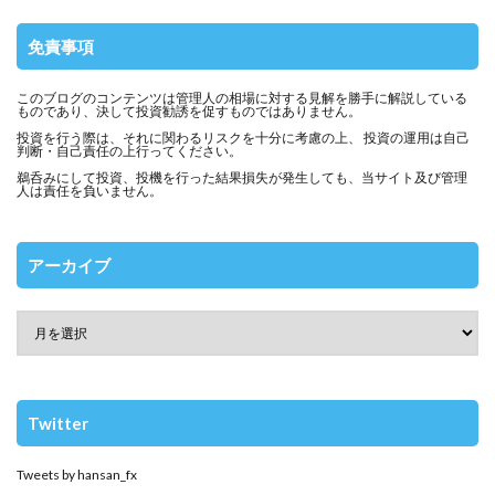
免責事項
このブログのコンテンツは管理人の相場に対する見解を勝手に解説している
ものであり、決して投資勧誘を促すものではありません。
投資を行う際は、それに関わるリスクを十分に考慮の上、 投資の運用は自己
判断・自己責任の上行ってください。
鵜呑みにして投資、投機を行った結果損失が発生しても、当サイト及び管理
人は責任を負いません。
アーカイブ
Twitter
Tweets by hansan_fx