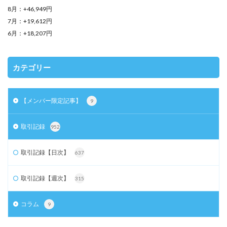
8月：+46,949円
7月：+19,612円
6月：+18,207円
カテゴリー
【メンバー限定記事】
9
取引記録
952
取引記録【日次】
637
取引記録【週次】
315
コラム
9