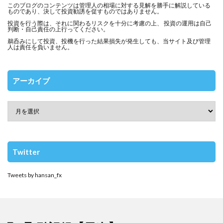
このブログのコンテンツは管理人の相場に対する見解を勝手に解説している
ものであり、決して投資勧誘を促すものではありません。
投資を行う際は、それに関わるリスクを十分に考慮の上、 投資の運用は自己
判断・自己責任の上行ってください。
鵜呑みにして投資、投機を行った結果損失が発生しても、当サイト及び管理
人は責任を負いません。
アーカイブ
Twitter
Tweets by hansan_fx