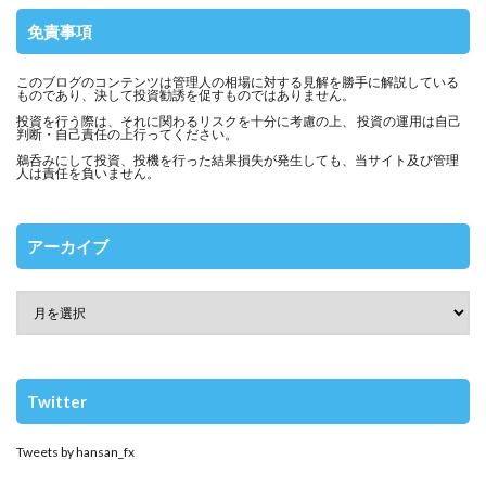
免責事項
このブログのコンテンツは管理人の相場に対する見解を勝手に解説している
ものであり、決して投資勧誘を促すものではありません。
投資を行う際は、それに関わるリスクを十分に考慮の上、 投資の運用は自己
判断・自己責任の上行ってください。
鵜呑みにして投資、投機を行った結果損失が発生しても、当サイト及び管理
人は責任を負いません。
アーカイブ
Twitter
Tweets by hansan_fx