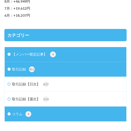
8月：+46,949円
7月：+19,612円
6月：+18,207円
カテゴリー
【メンバー限定記事】
9
取引記録
951
取引記録【日次】
637
取引記録【週次】
314
コラム
9