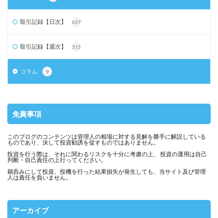
取引記録【日次】
637
取引記録【週次】
315
コラム
9
免責事項
このブログのコンテンツは管理人の相場に対する見解を勝手に解説している
ものであり、決して投資勧誘を促すものではありません。
投資を行う際は、それに関わるリスクを十分に考慮の上、 投資の運用は自己
判断・自己責任の上行ってください。
鵜呑みにして投資、投機を行った結果損失が発生しても、当サイト及び管理
人は責任を負いません。
アーカイブ