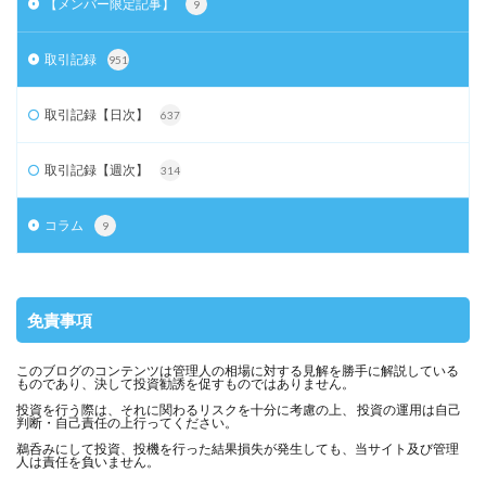
【メンバー限定記事】
9
取引記録
951
取引記録【日次】
637
取引記録【週次】
314
コラム
9
免責事項
このブログのコンテンツは管理人の相場に対する見解を勝手に解説している
ものであり、決して投資勧誘を促すものではありません。
投資を行う際は、それに関わるリスクを十分に考慮の上、 投資の運用は自己
判断・自己責任の上行ってください。
鵜呑みにして投資、投機を行った結果損失が発生しても、当サイト及び管理
人は責任を負いません。