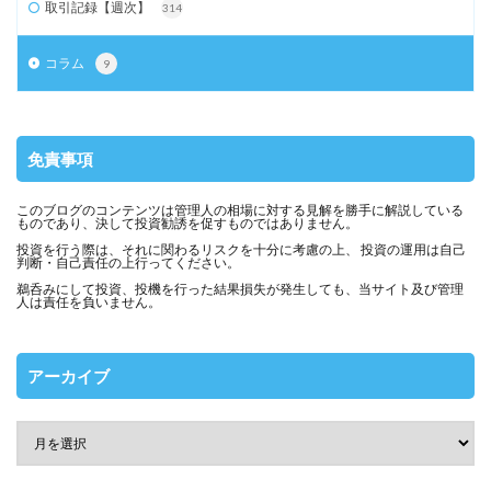
取引記録【週次】
314
コラム
9
免責事項
このブログのコンテンツは管理人の相場に対する見解を勝手に解説している
ものであり、決して投資勧誘を促すものではありません。
投資を行う際は、それに関わるリスクを十分に考慮の上、 投資の運用は自己
判断・自己責任の上行ってください。
鵜呑みにして投資、投機を行った結果損失が発生しても、当サイト及び管理
人は責任を負いません。
アーカイブ