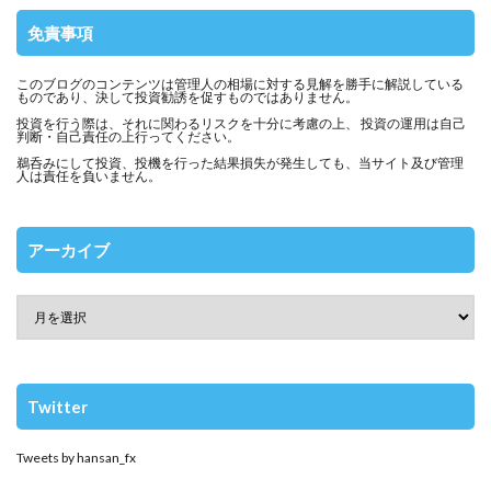
免責事項
このブログのコンテンツは管理人の相場に対する見解を勝手に解説している
ものであり、決して投資勧誘を促すものではありません。
投資を行う際は、それに関わるリスクを十分に考慮の上、 投資の運用は自己
判断・自己責任の上行ってください。
鵜呑みにして投資、投機を行った結果損失が発生しても、当サイト及び管理
人は責任を負いません。
アーカイブ
Twitter
Tweets by hansan_fx