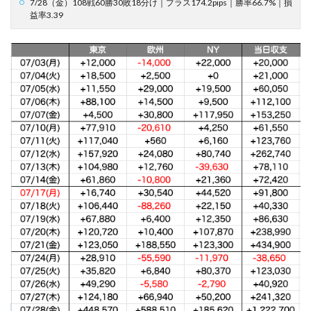
7/28（金）108戦60勝30敗18分け｜プラス174.2pips｜勝率66.7%｜損
益率3.39