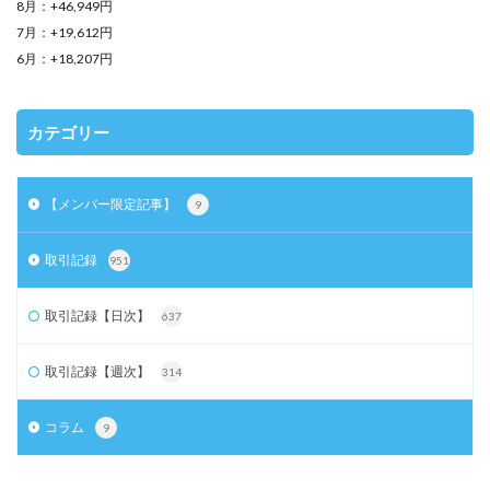
8月：+46,949円
7月：+19,612円
6月：+18,207円
カテゴリー
【メンバー限定記事】
9
取引記録
951
取引記録【日次】
637
取引記録【週次】
314
コラム
9