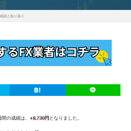
目】成績と振り返り
一週間の成績は、
+8,730円
となりました。