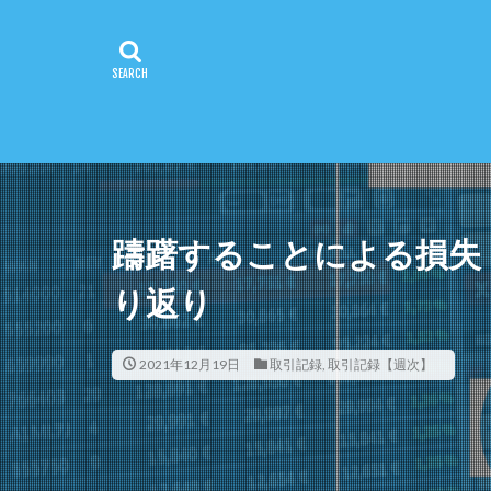
躊躇することによる損失【
り返り
2021年12月19日
取引記録
,
取引記録【週次】