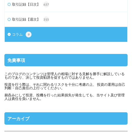
取引記録【日次】
637
取引記録【週次】
315
コラム
9
免責事項
このブログのコンテンツは管理人の相場に対する見解を勝手に解説している
ものであり、決して投資勧誘を促すものではありません。
投資を行う際は、それに関わるリスクを十分に考慮の上、 投資の運用は自己
判断・自己責任の上行ってください。
鵜呑みにして投資、投機を行った結果損失が発生しても、当サイト及び管理
人は責任を負いません。
アーカイブ