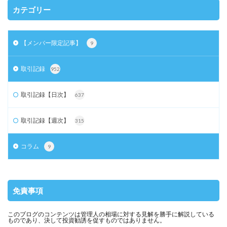
カテゴリー
【メンバー限定記事】
9
取引記録
952
取引記録【日次】
637
取引記録【週次】
315
コラム
9
免責事項
このブログのコンテンツは管理人の相場に対する見解を勝手に解説している
ものであり、決して投資勧誘を促すものではありません。