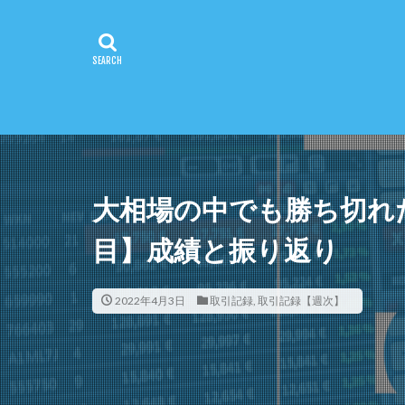
大相場の中でも勝ち切れた【
目】成績と振り返り
2022年4月3日
取引記録
,
取引記録【週次】