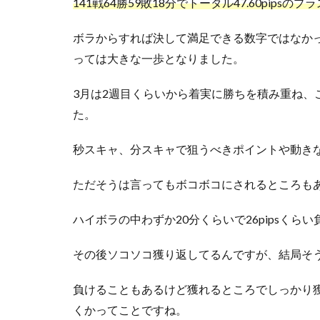
141戦64勝59敗18分でトータル47.60pipsの
ボラからすれば決して満足できる数字ではなか
っては大きな一歩となりました。
3月は2週目くらいから着実に勝ちを積み重ね、
た。
秒スキャ、分スキャで狙うべきポイントや動き
ただそうは言ってもボコボコにされるところもあ
ハイボラの中わずか20分くらいで26pipsくら
その後ソコソコ獲り返してるんですが、結局そ
負けることもあるけど獲れるところでしっかり
くかってことですね。