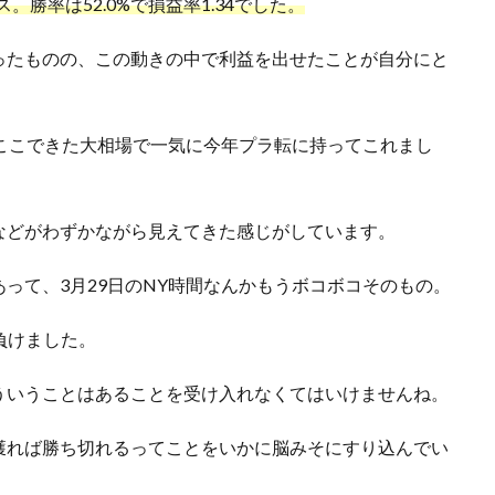
プラス。勝率は52.0%で損益率1.34でした。
ったものの、この動きの中で利益を出せたことが自分にと
ここできた大相場で一気に今年プラ転に持ってこれまし
などがわずかながら見えてきた感じがしています。
って、3月29日のNY時間なんかもうボコボコそのもの。
い負けました。
ういうことはあることを受け入れなくてはいけませんね。
獲れば勝ち切れるってことをいかに脳みそにすり込んでい