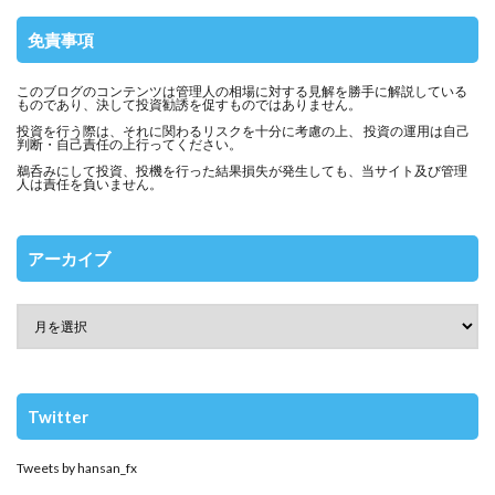
免責事項
このブログのコンテンツは管理人の相場に対する見解を勝手に解説している
ものであり、決して投資勧誘を促すものではありません。
投資を行う際は、それに関わるリスクを十分に考慮の上、 投資の運用は自己
判断・自己責任の上行ってください。
鵜呑みにして投資、投機を行った結果損失が発生しても、当サイト及び管理
人は責任を負いません。
アーカイブ
Twitter
Tweets by hansan_fx