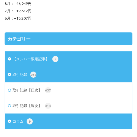
8月：+46,949円
7月：+19,612円
6月：+18,207円
カテゴリー
【メンバー限定記事】
9
取引記録
951
取引記録【日次】
637
取引記録【週次】
314
コラム
9