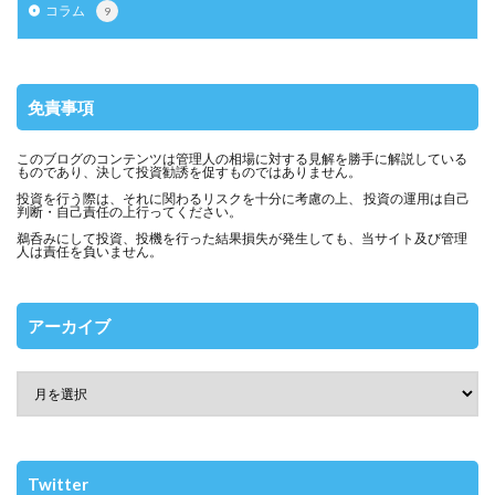
コラム
9
免責事項
このブログのコンテンツは管理人の相場に対する見解を勝手に解説している
ものであり、決して投資勧誘を促すものではありません。
投資を行う際は、それに関わるリスクを十分に考慮の上、 投資の運用は自己
判断・自己責任の上行ってください。
鵜呑みにして投資、投機を行った結果損失が発生しても、当サイト及び管理
人は責任を負いません。
アーカイブ
Twitter